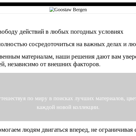
вободу действий в любых погодных условиях
олностью сосредоточиться на важных делах и люб
венным материалам, наши решения дают вам увере
й, независимо от внешних факторов.
тешествуя по миру в поисках лучших материалов, цвет
каждой новой коллекции.
помогаем людям двигаться вперед, не ограничивая