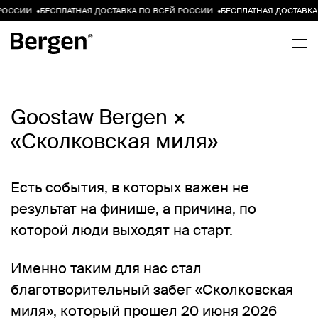
ССИИ
•
БЕСПЛАТНАЯ
ДОСТАВКА
ПО
ВСЕЙ
РОССИИ
•
БЕСПЛАТНАЯ
ДОСТАВКА
П
Goostaw Bergen ×
«Сколковская миля»
Есть события, в которых важен не
результат на финише, а причина, по
которой люди выходят на старт.
Именно таким для нас стал
благотворительный забег
«Сколковская
миля»
, который прошел
20 июня 2026