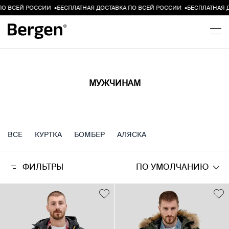
ВСЕЙ
РОССИИ
•
БЕСПЛАТНАЯ
ДОСТАВКА
ПО
ВСЕЙ
РОССИИ
•
БЕСПЛАТНАЯ
ДО
МУЖЧИНАМ
ВСЕ
КУРТКА
БОМБЕР
АЛЯСКА
ФИЛЬТРЫ
ПО УМОЛЧАНИЮ