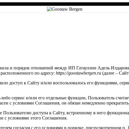
равила и порядок отношений между ИП Гатауллин Адель Илдарови
 расположенного по адресу:
https://goostawbergen.ru
(далее – Сай
чило доступ к Сайту и/или воспользовалось его функциями, сер
й-либо сервис и/или его отдельные функции, Пользователь счит
асен с условиями Соглашения, он обязан немедленно прекратить
 Пользователю доступа к Сайту, встроенному в него функционалу
ии с условиями этого Соглашения.
елем согласия с его условиями в порядке, предусмотренном п. 1