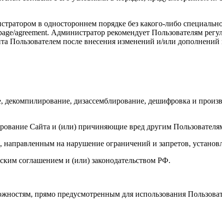
стратором в одностороннем порядке без какого-либо специальн
com/page/agreement. Администратор рекомендует Пользователям ре
а Пользователем после внесения изменений и/или дополнений в
е, декомпилирование, дизассемблирование, дешифровка и произв
рование Сайта и (или) причиняющие вред другим Пользователя
иц, направленным на нарушение ограничений и запретов, устано
ьским соглашением и (или) законодательством РФ.
ожностям, прямо предусмотренным для использования Пользова