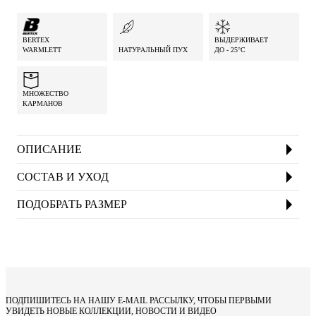
BERTEX
ВЫДЕРЖИВАЕТ
WARMLETT
НАТУРАЛЬНЫЙ ПУХ
ДО - 25°C
МНОЖЕСТВО
КАРМАНОВ
ОПИСАНИЕ
Описание Мужской зимний бомбер со множеством
сложных элементов, подходит тем, кто за рулём и ценит
СОСТАВ И УХОД
комфорт в холодную погоду
ПОДОБРАТЬ РАЗМЕР
ПОДПИШИТЕСЬ НА НАШУ E‑MAIL РАССЫЛКУ, ЧТОБЫ ПЕРВЫМИ
УВИДЕТЬ НОВЫЕ КОЛЛЕКЦИИ, НОВОСТИ И ВИДЕО